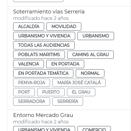
Soterramiento vías Serrería
modificado hace 2 años
ALCALDÍA
MOVILIDAD
URBANISMO Y VIVIENDA
URBANISMO
TODAS LAS AUDIENCIAS
POBLATS MARITIMS
CAMINS AL GRAU
VALENCIA
EN PORTADA
EN PORTADA TEMÁTICA
NORMAL
PENYA-ROJA
MARÍA JOSÉ CATALÁ
PORT
PUERTO
EL GRAU
SERRADORA
SERRERÍA
Entorno Mercado Grau
modificado hace 2 años
URBANISMO Y VIVIENDA
COMERCIO