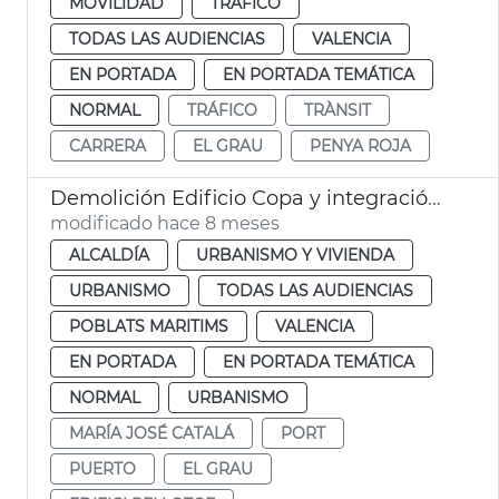
MOVILIDAD
TRÁFICO
TODAS LAS AUDIENCIAS
VALENCIA
EN PORTADA
EN PORTADA TEMÁTICA
NORMAL
TRÁFICO
TRÀNSIT
CARRERA
EL GRAU
PENYA ROJA
Demolición Edificio Copa y integración paisajística Edificio Reloj
modificado hace 8 meses
ALCALDÍA
URBANISMO Y VIVIENDA
URBANISMO
TODAS LAS AUDIENCIAS
POBLATS MARITIMS
VALENCIA
EN PORTADA
EN PORTADA TEMÁTICA
NORMAL
URBANISMO
MARÍA JOSÉ CATALÁ
PORT
PUERTO
EL GRAU