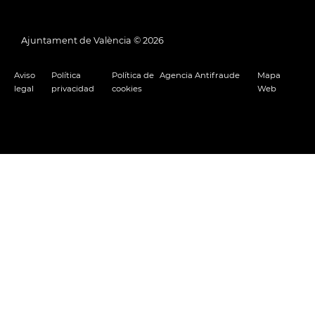
Ajuntament de València ©
2026
Aviso
Política
Política de
Agencia Antifraude
Mapa
legal
privacidad
cookies
Web