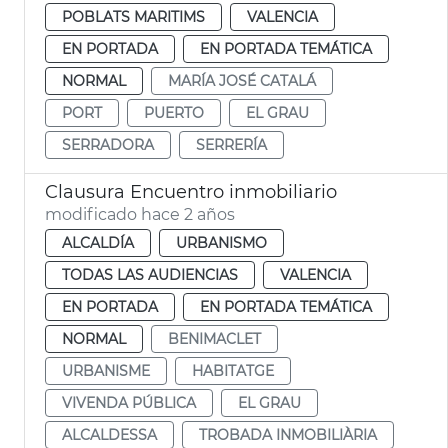
POBLATS MARITIMS
VALENCIA
EN PORTADA
EN PORTADA TEMÁTICA
NORMAL
MARÍA JOSÉ CATALÁ
PORT
PUERTO
EL GRAU
SERRADORA
SERRERÍA
Clausura Encuentro inmobiliario
modificado hace 2 años
ALCALDÍA
URBANISMO
TODAS LAS AUDIENCIAS
VALENCIA
EN PORTADA
EN PORTADA TEMÁTICA
NORMAL
BENIMACLET
URBANISME
HABITATGE
VIVENDA PÚBLICA
EL GRAU
ALCALDESSA
TROBADA INMOBILIÀRIA