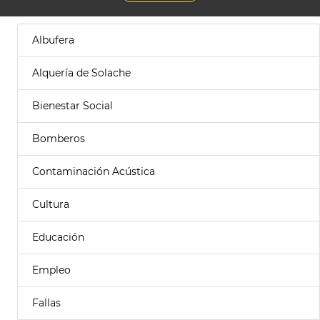
Albufera
Alquería de Solache
Bienestar Social
Bomberos
Contaminación Acústica
Cultura
Educación
Empleo
Fallas