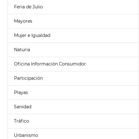
Feria de Julio
Mayores
Mujer e Igualdad
Naturia
Oficina Información Consumidor
Participación
Playas
Sanidad
Tráfico
Urbanismo