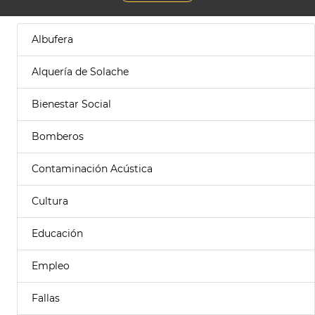
Albufera
Alquería de Solache
Bienestar Social
Bomberos
Contaminación Acústica
Cultura
Educación
Empleo
Fallas