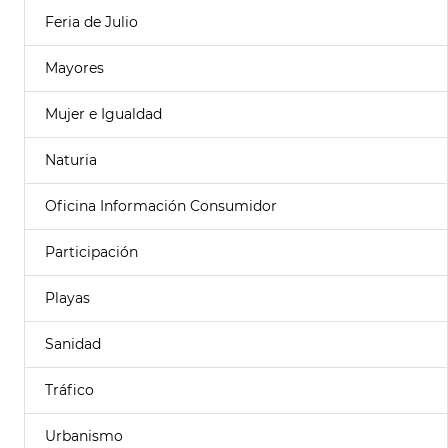
Feria de Julio
Mayores
Mujer e Igualdad
Naturia
Oficina Información Consumidor
Participación
Playas
Sanidad
Tráfico
Urbanismo