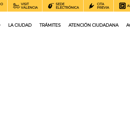
NO
VISIT
SEDE
CITA
A
VALENCIA
ELECTRÓNICA
PREVIA
O
LA CIUDAD
TRÁMITES
ATENCIÓN CIUDADANA
A