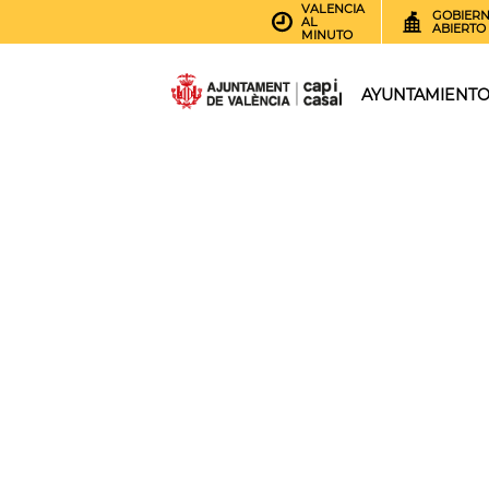
VALENCIA
GOBIER
AL
ABIERTO
MINUTO
AYUNTAMIENT