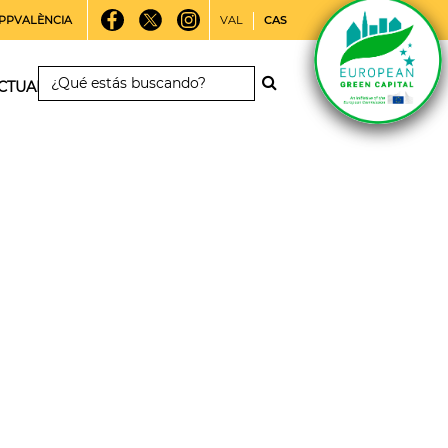
PPVALÈNCIA
VAL
CAS
CTUALIDAD