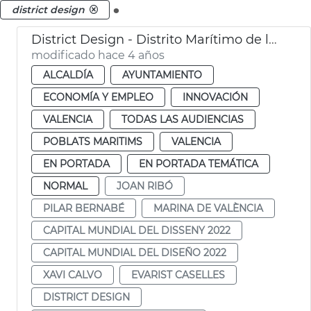
.
district design
District Design - Distrito Marítimo de la Innovación y la Creatividad
modificado hace 4 años
ALCALDÍA
AYUNTAMIENTO
ECONOMÍA Y EMPLEO
INNOVACIÓN
VALENCIA
TODAS LAS AUDIENCIAS
POBLATS MARITIMS
VALENCIA
EN PORTADA
EN PORTADA TEMÁTICA
NORMAL
JOAN RIBÓ
PILAR BERNABÉ
MARINA DE VALÈNCIA
CAPITAL MUNDIAL DEL DISSENY 2022
CAPITAL MUNDIAL DEL DISEÑO 2022
XAVI CALVO
EVARIST CASELLES
DISTRICT DESIGN