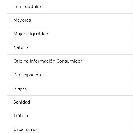
Feria de Julio
Mayores
Mujer e Igualdad
Naturia
Oficina Información Consumidor
Participación
Playas
Sanidad
Tráfico
Urbanismo