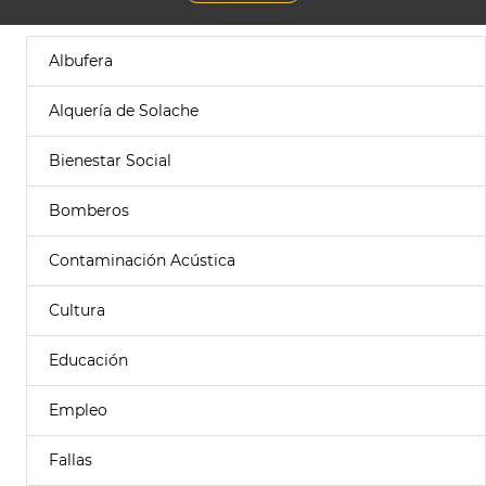
Albufera
Alquería de Solache
Bienestar Social
Bomberos
Contaminación Acústica
Cultura
Educación
Empleo
Fallas