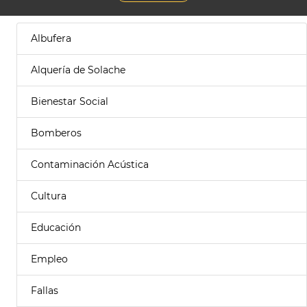
Albufera
Alquería de Solache
Bienestar Social
Bomberos
Contaminación Acústica
Cultura
Educación
Empleo
Fallas