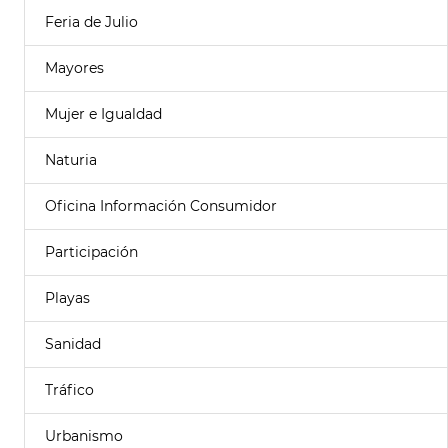
Feria de Julio
Mayores
Mujer e Igualdad
Naturia
Oficina Información Consumidor
Participación
Playas
Sanidad
Tráfico
Urbanismo