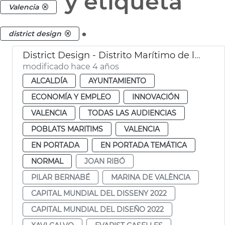
y etiqueta
Valencia
.
district design
District Design - Distrito Marítimo de la Innovación y la Creatividad
modificado hace 4 años
ALCALDÍA
AYUNTAMIENTO
ECONOMÍA Y EMPLEO
INNOVACIÓN
VALENCIA
TODAS LAS AUDIENCIAS
POBLATS MARITIMS
VALENCIA
EN PORTADA
EN PORTADA TEMÁTICA
NORMAL
JOAN RIBÓ
PILAR BERNABÉ
MARINA DE VALÈNCIA
CAPITAL MUNDIAL DEL DISSENY 2022
CAPITAL MUNDIAL DEL DISEÑO 2022