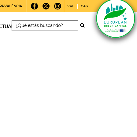
PPVALÈNCIA
VAL
CAS
CTUALIDAD