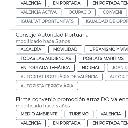
VALENCIA
EN PORTADA
EN PORTADA TE
VALENCIA ACTIVA
OCUPACIÓ
CONVENI
IGUALTAT OPORTUNITATS
IGUALDAD DE OPO
Consejo Autoridad Portuaria
modificado hace 5 años
ALCALDÍA
MOVILIDAD
URBANISMO Y VIV
TODAS LAS AUDIENCIAS
POBLATS MARITIMS
EN PORTADA TEMÁTICA
NORMAL
JOAN R
AUTORITAT PORTUÀRIA DE VALÈNCIA
AUTORID
AUTOPISTA FERROVIÀRIA
Firma convenio promoción arroz DO Valènc
modificado hace 5 años
MEDIO AMBIENTE
TURISMO
VALENCIA
VALENCIA
EN PORTADA
EN PORTADA TE