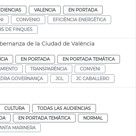
DIENCIAS
VALENCIA
EN PORTADA
NI
CONVENIO
EFICIÈNCIA ENERGÈTICA
S DE FINQUES
bernanza de la Ciudad de València
CIA
EN PORTADA
EN PORTADA TEMÁTICA
AMIENTO
TRANSPARÈNCIA
CONVENI
EDRA GOVERNANÇA
JGL
JC CABALLERO
CULTURA
TODAS LAS AUDIENCIAS
DA
EN PORTADA TEMÁTICA
NORMAL
ANTA MARINERA