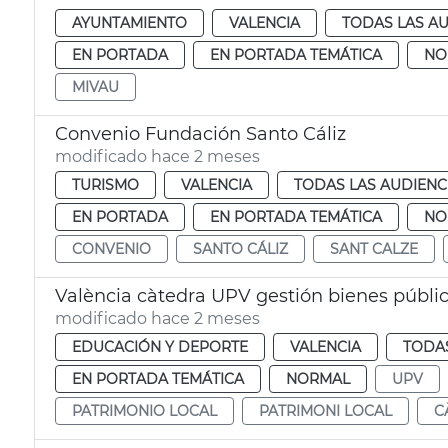
AYUNTAMIENTO
VALENCIA
TODAS LAS AU
EN PORTADA
EN PORTADA TEMÁTICA
NO
MIVAU
Convenio Fundación Santo Cáliz
modificado hace 2 meses
TURISMO
VALENCIA
TODAS LAS AUDIENC
EN PORTADA
EN PORTADA TEMÁTICA
NO
CONVENIO
SANTO CÁLIZ
SANT CALZE
València càtedra UPV gestión bienes públi
modificado hace 2 meses
EDUCACIÓN Y DEPORTE
VALENCIA
TODAS
EN PORTADA TEMÁTICA
NORMAL
UPV
PATRIMONIO LOCAL
PATRIMONI LOCAL
C