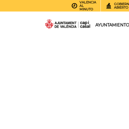
VALENCIA
GOBIER
AL
ABIERTO
MINUTO
AYUNTAMIENT