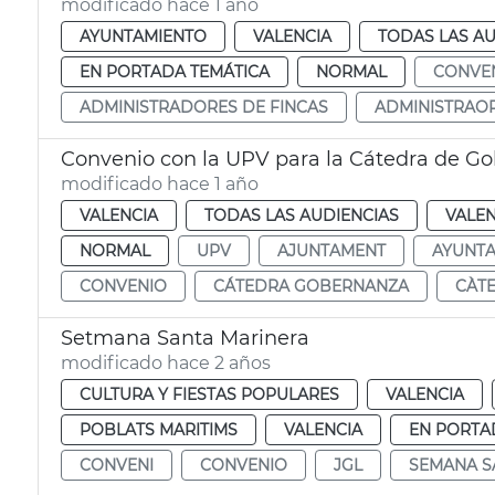
modificado hace 1 año
AYUNTAMIENTO
VALENCIA
TODAS LAS AU
EN PORTADA TEMÁTICA
NORMAL
CONVE
ADMINISTRADORES DE FINCAS
ADMINISTRAOR
Convenio con la UPV para la Cátedra de Go
modificado hace 1 año
VALENCIA
TODAS LAS AUDIENCIAS
VALEN
NORMAL
UPV
AJUNTAMENT
AYUNT
CONVENIO
CÁTEDRA GOBERNANZA
CÀT
Setmana Santa Marinera
modificado hace 2 años
CULTURA Y FIESTAS POPULARES
VALENCIA
POBLATS MARITIMS
VALENCIA
EN PORTA
CONVENI
CONVENIO
JGL
SEMANA S