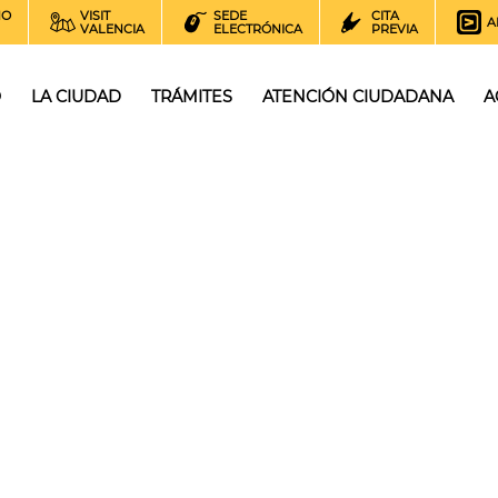
NO
VISIT
SEDE
CITA
A
VALENCIA
ELECTRÓNICA
PREVIA
O
LA CIUDAD
TRÁMITES
ATENCIÓN CIUDADANA
A