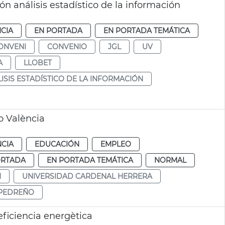
 análisis estadístico de la información
CIA
EN PORTADA
EN PORTADA TEMÁTICA
ONVENI
CONVENIO
JGL
UV
A
LLOBET
ISIS ESTADÍSTICO DE LA INFORMACIÓN
 València
NCIA
EDUCACIÓN
EMPLEO
ORTADA
EN PORTADA TEMÁTICA
NORMAL
H
UNIVERSIDAD CARDENAL HERRERA
 PEDREÑO
ficiencia energètica