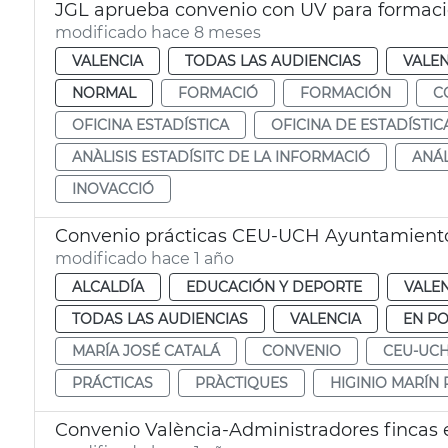
JGL aprueba convenio con UV para formación
modificado hace 8 meses
VALENCIA
TODAS LAS AUDIENCIAS
VALEN
NORMAL
FORMACIÓ
FORMACIÓN
C
OFICINA ESTADÍSTICA
OFICINA DE ESTADÍSTIC
ANÀLISIS ESTADÍSITC DE LA INFORMACIÓ
ANÁL
INOVACCIÓ
Convenio prácticas CEU-UCH Ayuntamiento
modificado hace 1 año
ALCALDÍA
EDUCACIÓN Y DEPORTE
VALE
TODAS LAS AUDIENCIAS
VALENCIA
EN P
MARÍA JOSÉ CATALÁ
CONVENIO
CEU-UC
PRÁCTICAS
PRÀCTIQUES
HIGINIO MARÍN
Convenio València-Administradores fincas e