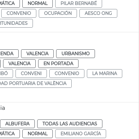
MÁTICA
NORMAL
PILAR BERNABÉ
CONVENIO
OCUPACIÓN
AESCO ONG
RTUNIDADES
IENDA
VALENCIA
URBANISMO
VALENCIA
EN PORTADA
IBÓ
CONVENI
CONVENIO
LA MARINA
AD PORTUARIA DE VALÈNCIA
ia
ALBUFERA
TODAS LAS AUDIENCIAS
MÁTICA
NORMAL
EMILIANO GARCÍA