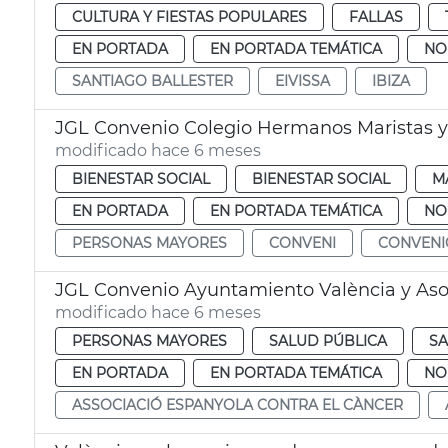
CULTURA Y FIESTAS POPULARES
FALLAS
EN PORTADA
EN PORTADA TEMÁTICA
NO
SANTIAGO BALLESTER
EIVISSA
IBIZA
JGL Convenio Colegio Hermanos Maristas 
modificado hace 6 meses
BIENESTAR SOCIAL
BIENESTAR SOCIAL
M
EN PORTADA
EN PORTADA TEMÁTICA
NO
PERSONAS MAYORES
CONVENI
CONVENI
JGL Convenio Ayuntamiento València y Asoc
modificado hace 6 meses
PERSONAS MAYORES
SALUD PÚBLICA
S
EN PORTADA
EN PORTADA TEMÁTICA
NO
ASSOCIACIÓ ESPANYOLA CONTRA EL CÀNCER