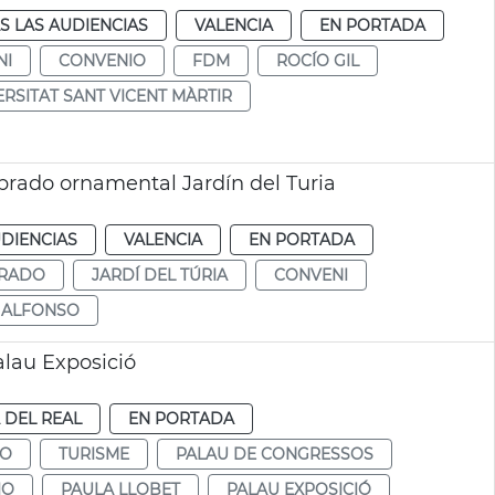
S LAS AUDIENCIAS
VALENCIA
EN PORTADA
NI
CONVENIO
FDM
ROCÍO GIL
ERSITAT SANT VICENT MÀRTIR
rado ornamental Jardín del Turia
DIENCIAS
VALENCIA
EN PORTADA
RADO
JARDÍ DEL TÚRIA
CONVENI
 ALFONSO
lau Exposició
A DEL REAL
EN PORTADA
MO
TURISME
PALAU DE CONGRESSOS
IO
PAULA LLOBET
PALAU EXPOSICIÓ