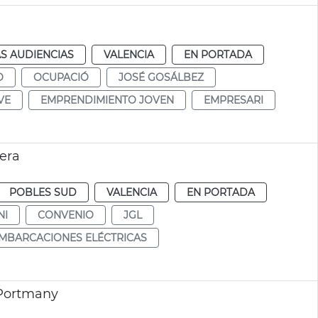
S AUDIENCIAS
VALENCIA
EN PORTADA
O
OCUPACIÓ
JOSÉ GOSÁLBEZ
VE
EMPRENDIMIENTO JOVEN
EMPRESARI
era
POBLES SUD
VALENCIA
EN PORTADA
NI
CONVENIO
JGL
MBARCACIONES ELÉCTRICAS
 Portmany