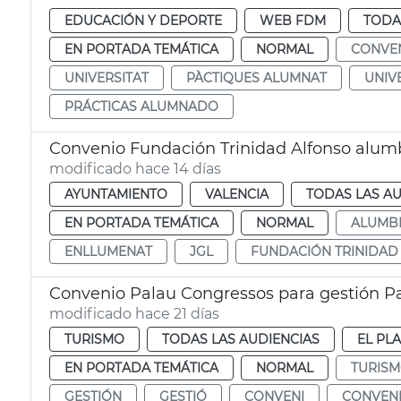
EDUCACIÓN Y DEPORTE
WEB FDM
TODA
EN PORTADA TEMÁTICA
NORMAL
CONVE
UNIVERSITAT
PÀCTIQUES ALUMNAT
UNIV
PRÁCTICAS ALUMNADO
Convenio Fundación Trinidad Alfonso alumb
modificado hace 14 días
AYUNTAMIENTO
VALENCIA
TODAS LAS AU
EN PORTADA TEMÁTICA
NORMAL
ALUMB
ENLLUMENAT
JGL
FUNDACIÓN TRINIDAD
Convenio Palau Congressos para gestión Pa
modificado hace 21 días
TURISMO
TODAS LAS AUDIENCIAS
EL PL
EN PORTADA TEMÁTICA
NORMAL
TURIS
GESTIÓN
GESTIÓ
CONVENI
CONVEN