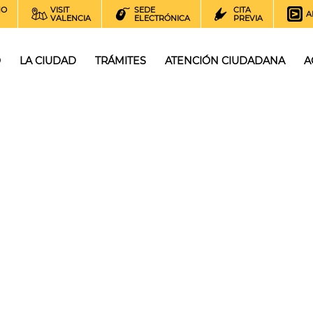
NO
VISIT
SEDE
CITA
A
VALENCIA
ELECTRÓNICA
PREVIA
O
LA CIUDAD
TRÁMITES
ATENCIÓN CIUDADANA
A