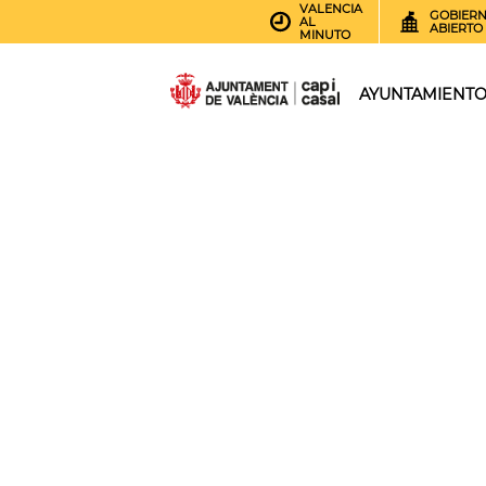
VALENCIA
GOBIER
AL
ABIERTO
MINUTO
AYUNTAMIENT