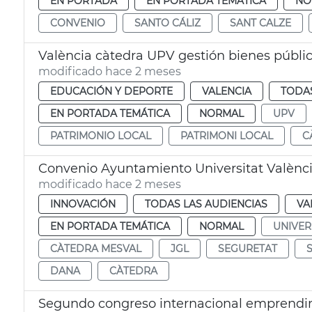
EN PORTADA
EN PORTADA TEMÁTICA
NO
CONVENIO
SANTO CÁLIZ
SANT CALZE
València càtedra UPV gestión bienes públi
modificado hace 2 meses
EDUCACIÓN Y DEPORTE
VALENCIA
TODAS
EN PORTADA TEMÁTICA
NORMAL
UPV
PATRIMONIO LOCAL
PATRIMONI LOCAL
C
Convenio Ayuntamiento Universitat Valènc
modificado hace 2 meses
INNOVACIÓN
TODAS LAS AUDIENCIAS
VA
EN PORTADA TEMÁTICA
NORMAL
UNIVER
CÀTEDRA MESVAL
JGL
SEGURETAT
DANA
CÀTEDRA
Segundo congreso internacional emprendi