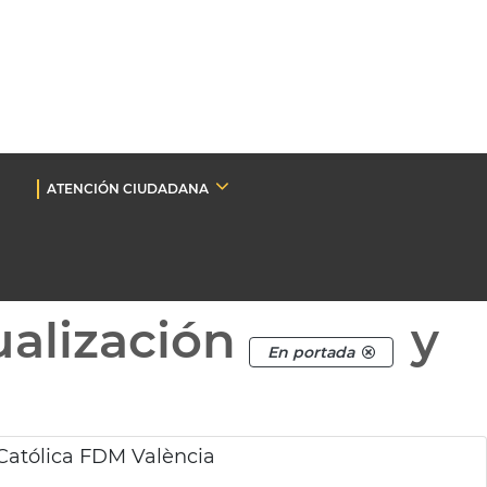
ATENCIÓN CIUDADANA
ualización
y
En portada
Católica FDM València