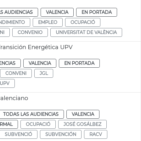
S AUDIENCIAS
VALENCIA
EN PORTADA
NDIMIENTO
EMPLEO
OCUPACIÓ
NI
CONVENIO
UNIVERSITAT DE VALÈNCIA
ransición Energética UPV
ENCIAS
VALENCIA
EN PORTADA
CONVENI
JGL
 UPV
alenciano
TODAS LAS AUDIENCIAS
VALENCIA
RMAL
OCUPACIÓ
JOSÉ GOSÁLBEZ
SUBVENCIÓ
SUBVENCIÓN
RACV