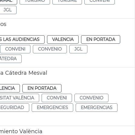
RMAL
TURISMO
TURISME
CONVENI
JGL
cos
 LAS AUDIENCIAS
VALENCIA
EN PORTADA
CONVENI
CONVENIO
JGL
ÀTEDRA
ia Cátedra Mesval
LENCIA
EN PORTADA
SITAT VALÈNCIA
CONVENI
CONVENIO
SEGURIDAD
EMERGENCIES
EMERGENCIAS
miento València