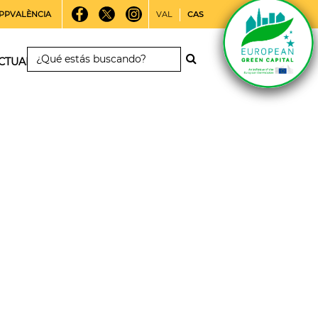
PPVALÈNCIA
VAL
CAS
CTUALIDAD