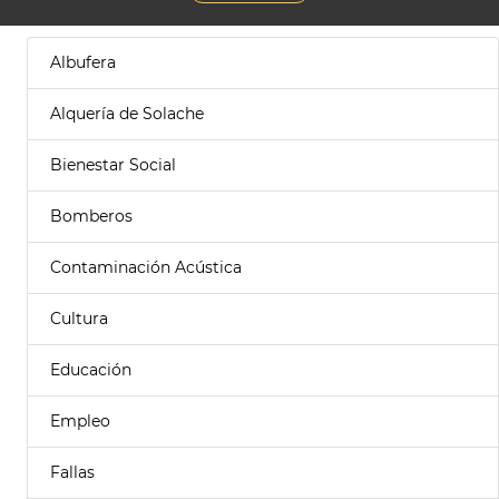
Albufera
Alquería de Solache
Bienestar Social
Bomberos
Contaminación Acústica
Cultura
Educación
Empleo
Fallas