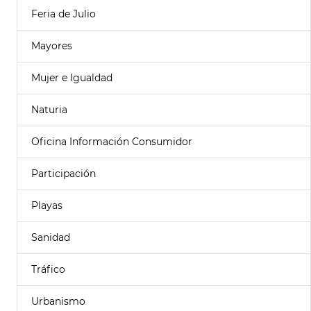
Feria de Julio
Mayores
Mujer e Igualdad
Naturia
Oficina Información Consumidor
Participación
Playas
Sanidad
Tráfico
Urbanismo