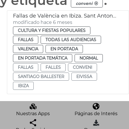
y etiqueta
.
conveni
Fallas de València en Ibiza. Sant Antoni de Portmany
modificado hace 6 meses
CULTURA Y FIESTAS POPULARES
FALLAS
TODAS LAS AUDIENCIAS
VALENCIA
EN PORTADA
EN PORTADA TEMÁTICA
NORMAL
FALLAS
FALLES
CONVENI
SANTIAGO BALLESTER
EIVISSA
IBIZA
Nuestras Apps
Páginas de Interés