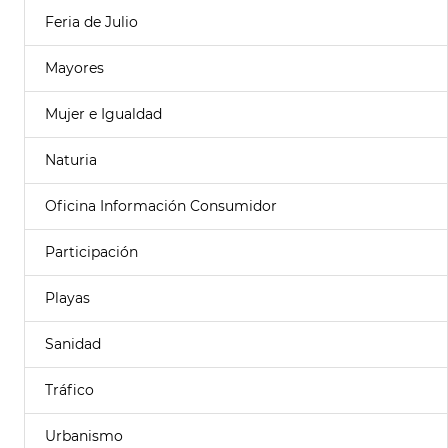
Feria de Julio
Mayores
Mujer e Igualdad
Naturia
Oficina Información Consumidor
Participación
Playas
Sanidad
Tráfico
Urbanismo