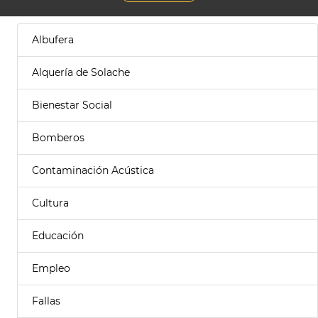
Albufera
Alquería de Solache
Bienestar Social
Bomberos
Contaminación Acústica
Cultura
Educación
Empleo
Fallas