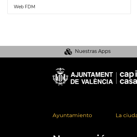
Web FDM
Nuestras Apps
Ayuntamiento
La ciud