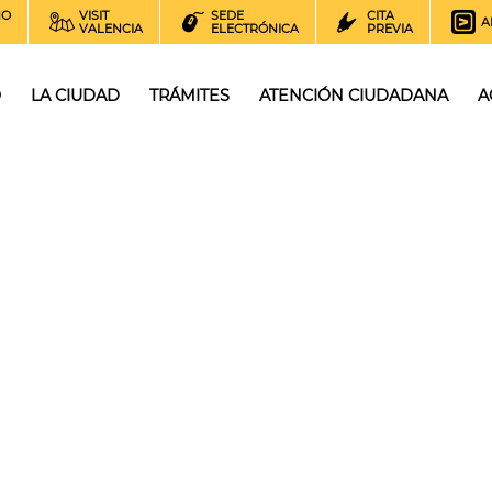
NO
VISIT
SEDE
CITA
A
VALENCIA
ELECTRÓNICA
PREVIA
O
LA CIUDAD
TRÁMITES
ATENCIÓN CIUDADANA
A