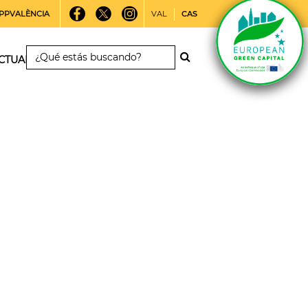
PPVALÈNCIA
VAL
CAS
CTUALIDAD