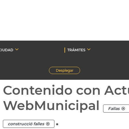
CIUDAD
TRÁMITES
Desplegar
Contenido con Act
WebMunicipal
Fallas
.
construcció falles