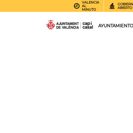
VALENCIA
GOBIER
AL
ABIERTO
MINUTO
AYUNTAMIENT