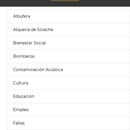
Albufera
Alquería de Solache
Bienestar Social
Bomberos
Contaminación Acústica
Cultura
Educación
Empleo
Fallas