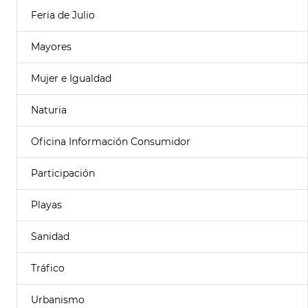
Feria de Julio
Mayores
Mujer e Igualdad
Naturia
Oficina Información Consumidor
Participación
Playas
Sanidad
Tráfico
Urbanismo