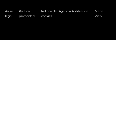
Aviso
Política
Política de
Agencia Antifraude
Mapa
legal
privacidad
cookies
Web