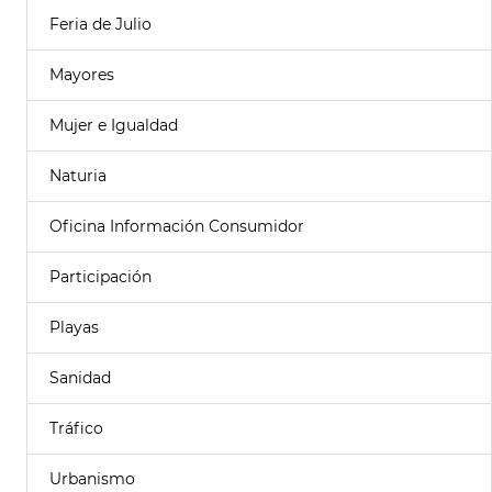
Feria de Julio
Mayores
Mujer e Igualdad
Naturia
Oficina Información Consumidor
Participación
Playas
Sanidad
Tráfico
Urbanismo