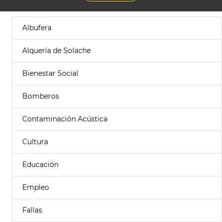
Albufera
Alquería de Solache
Bienestar Social
Bomberos
Contaminación Acústica
Cultura
Educación
Empleo
Fallas