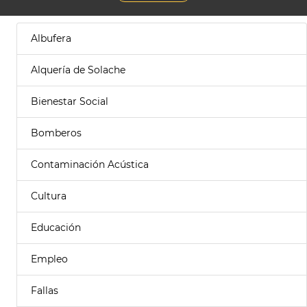
Albufera
Alquería de Solache
Bienestar Social
Bomberos
Contaminación Acústica
Cultura
Educación
Empleo
Fallas