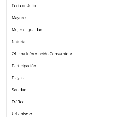
Feria de Julio
Mayores
Mujer e Igualdad
Naturia
Oficina Información Consumidor
Participación
Playas
Sanidad
Tráfico
Urbanismo