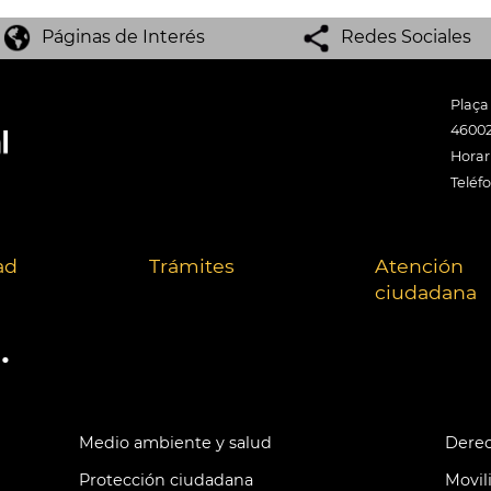
Páginas de Interés
Redes Sociales
Plaça
46002
Horari
Teléf
ad
Trámites
Atención
ciudadana
.
Medio ambiente y salud
Derec
Protección ciudadana
Movil