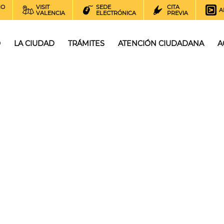
NO
VISIT
SEDE
CITA
A
VALENCIA
ELECTRÓNICA
PREVIA
O
LA CIUDAD
TRÁMITES
ATENCIÓN CIUDADANA
A