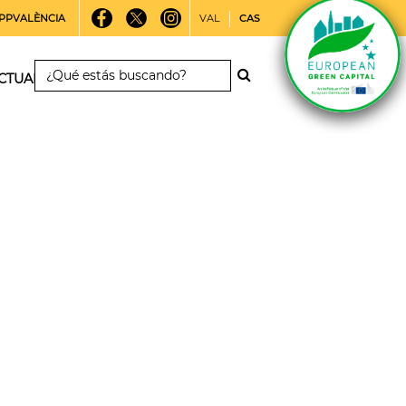
PPVALÈNCIA
VAL
CAS
CTUALIDAD