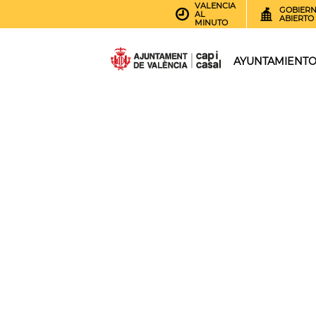
VALENCIA
GOBIER
AL
ABIERTO
MINUTO
AYUNTAMIENT