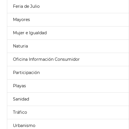
Feria de Julio
Mayores
Mujer e Igualdad
Naturia
Oficina Información Consumidor
Participación
Playas
Sanidad
Tráfico
Urbanismo