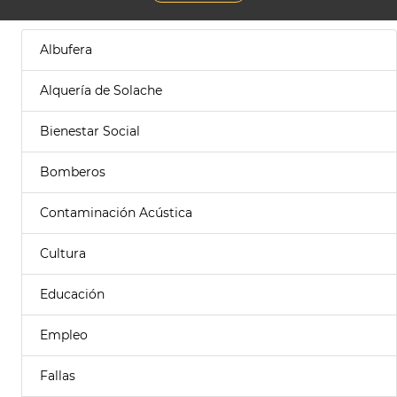
Albufera
Alquería de Solache
Bienestar Social
Bomberos
Contaminación Acústica
Cultura
Educación
Empleo
Fallas