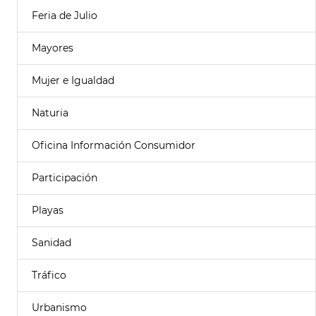
Feria de Julio
Mayores
Mujer e Igualdad
Naturia
Oficina Información Consumidor
Participación
Playas
Sanidad
Tráfico
Urbanismo