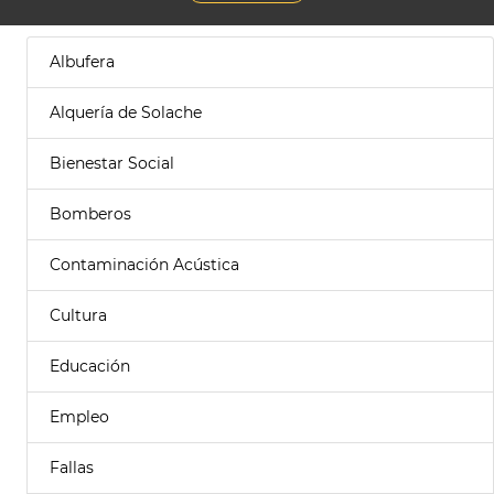
Albufera
Alquería de Solache
Bienestar Social
Bomberos
Contaminación Acústica
Cultura
Educación
Empleo
Fallas