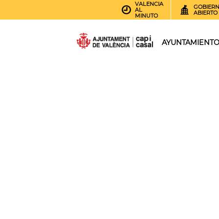
VALENCIA
GOBIER
AL
ABIERTO
MINUTO
AYUNTAMIENT