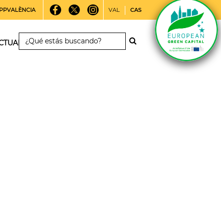
PPVALÈNCIA
VAL
CAS
CTUALIDAD