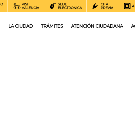
NO
VISIT
SEDE
CITA
A
VALENCIA
ELECTRÓNICA
PREVIA
O
LA CIUDAD
TRÁMITES
ATENCIÓN CIUDADANA
A