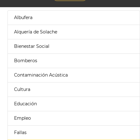
Albufera
Alquería de Solache
Bienestar Social
Bomberos
Contaminación Acústica
Cultura
Educación
Empleo
Fallas