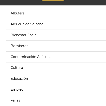
Albufera
Alquería de Solache
Bienestar Social
Bomberos
Contaminación Acústica
Cultura
Educación
Empleo
Fallas