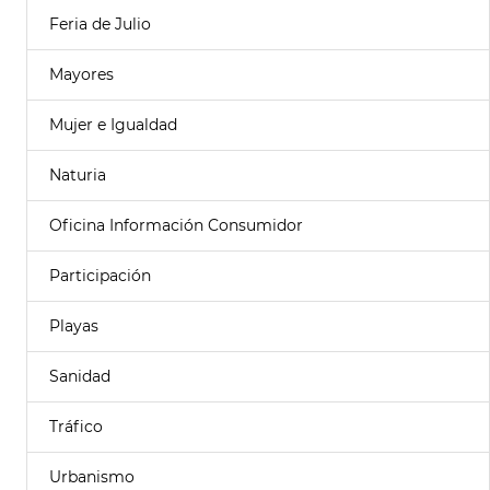
Feria de Julio
Mayores
Mujer e Igualdad
Naturia
Oficina Información Consumidor
Participación
Playas
Sanidad
Tráfico
Urbanismo