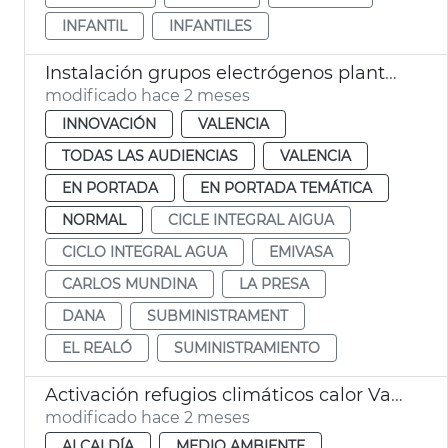
INFANTIL
INFANTILES
Instalación grupos electrógenos plantas potabilizadoras Presa Realó València
modificado hace 2 meses
INNOVACIÓN
VALENCIA
TODAS LAS AUDIENCIAS
VALENCIA
EN PORTADA
EN PORTADA TEMÁTICA
NORMAL
CICLE INTEGRAL AIGUA
CICLO INTEGRAL AGUA
EMIVASA
CARLOS MUNDINA
LA PRESA
DANA
SUBMINISTRAMENT
EL REALÓ
SUMINISTRAMIENTO
Activación refugios climáticos calor València
modificado hace 2 meses
ALCALDÍA
MEDIO AMBIENTE