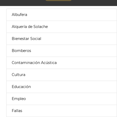
Albufera
Alquería de Solache
Bienestar Social
Bomberos
Contaminación Acústica
Cultura
Educación
Empleo
Fallas