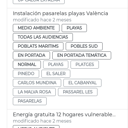
Instalación pasarelas playas València
modificado hace 2 meses
MEDIO AMBIENTE
PLAYAS
TODAS LAS AUDIENCIAS
POBLATS MARITIMS
POBLES SUD
EN PORTADA
EN PORTADA TEMÁTICA
NORMAL
PLAYAS
PLATGES
PINEDO
EL SALER
CARLOS MUNDINA
EL CABANYAL
LA MALVA ROSA
PASSAREL LES
PASARELAS
Energía gratuita 12 hogares vulnerables comunidades energéticas València
modificado hace 2 meses