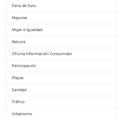
Feria de Julio
Mayores
Mujer e Igualdad
Naturia
Oficina Información Consumidor
Participación
Playas
Sanidad
Tráfico
Urbanismo