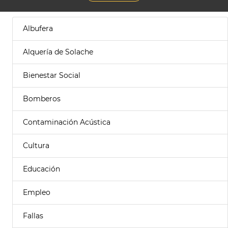
Albufera
Alquería de Solache
Bienestar Social
Bomberos
Contaminación Acústica
Cultura
Educación
Empleo
Fallas