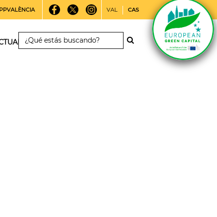
PPVALÈNCIA
VAL
CAS
CTUALIDAD