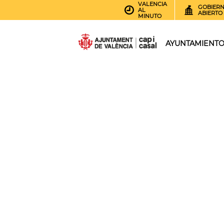
VALENCIA
GOBIER
AL
ABIERTO
MINUTO
AYUNTAMIENT