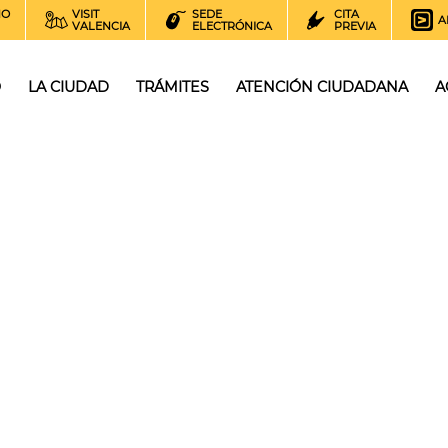
NO
VISIT
SEDE
CITA
A
VALENCIA
ELECTRÓNICA
PREVIA
O
LA CIUDAD
TRÁMITES
ATENCIÓN CIUDADANA
A