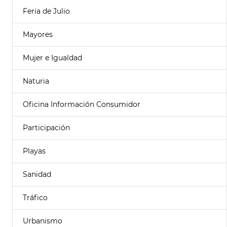
Feria de Julio
Mayores
Mujer e Igualdad
Naturia
Oficina Información Consumidor
Participación
Playas
Sanidad
Tráfico
Urbanismo