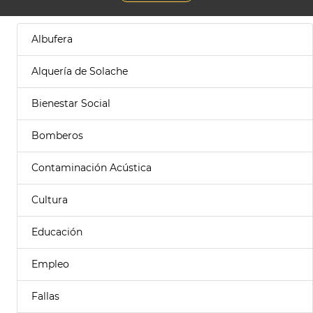
Albufera
Alquería de Solache
Bienestar Social
Bomberos
Contaminación Acústica
Cultura
Educación
Empleo
Fallas