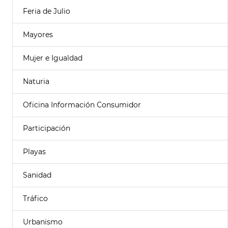
Feria de Julio
Mayores
Mujer e Igualdad
Naturia
Oficina Información Consumidor
Participación
Playas
Sanidad
Tráfico
Urbanismo