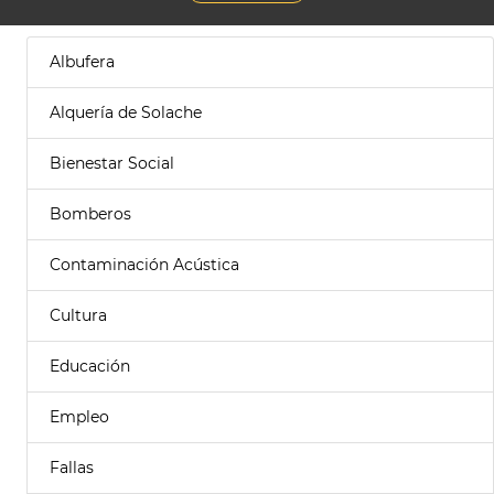
Albufera
Alquería de Solache
Bienestar Social
Bomberos
Contaminación Acústica
Cultura
Educación
Empleo
Fallas