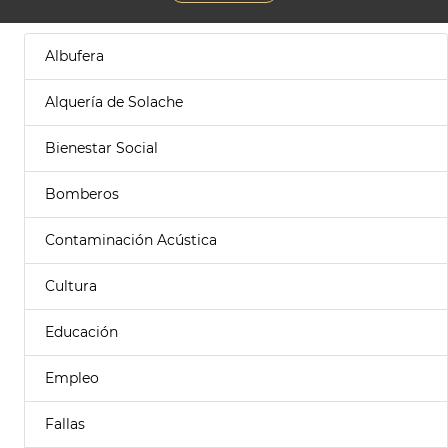
Albufera
Alquería de Solache
Bienestar Social
Bomberos
Contaminación Acústica
Cultura
Educación
Empleo
Fallas