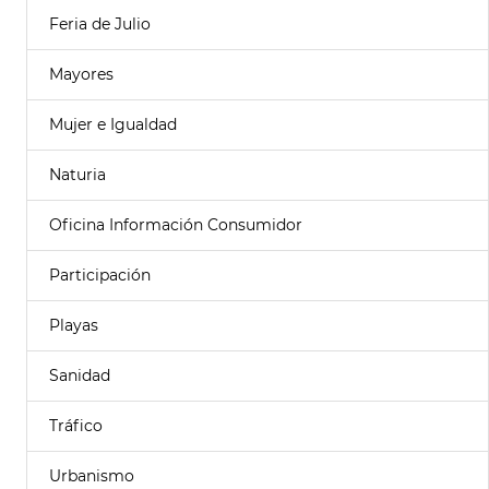
Feria de Julio
Mayores
Mujer e Igualdad
Naturia
Oficina Información Consumidor
Participación
Playas
Sanidad
Tráfico
Urbanismo