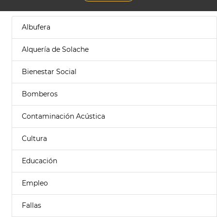
Albufera
Alquería de Solache
Bienestar Social
Bomberos
Contaminación Acústica
Cultura
Educación
Empleo
Fallas