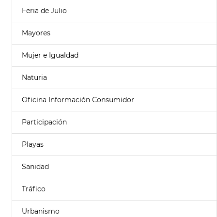
Feria de Julio
Mayores
Mujer e Igualdad
Naturia
Oficina Información Consumidor
Participación
Playas
Sanidad
Tráfico
Urbanismo