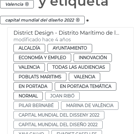
y etiqueta
Valencia
.
capital mundial del diseño 2022
District Design - Distrito Marítimo de la Innovación y la Creatividad
modificado hace 4 años
ALCALDÍA
AYUNTAMIENTO
ECONOMÍA Y EMPLEO
INNOVACIÓN
VALENCIA
TODAS LAS AUDIENCIAS
POBLATS MARITIMS
VALENCIA
EN PORTADA
EN PORTADA TEMÁTICA
NORMAL
JOAN RIBÓ
PILAR BERNABÉ
MARINA DE VALÈNCIA
CAPITAL MUNDIAL DEL DISSENY 2022
CAPITAL MUNDIAL DEL DISEÑO 2022