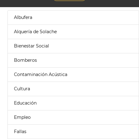
Albufera
Alquería de Solache
Bienestar Social
Bomberos
Contaminación Acústica
Cultura
Educación
Empleo
Fallas