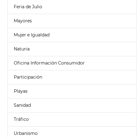
Feria de Julio
Mayores
Mujer e Igualdad
Naturia
Oficina Información Consumidor
Participación
Playas
Sanidad
Tráfico
Urbanismo