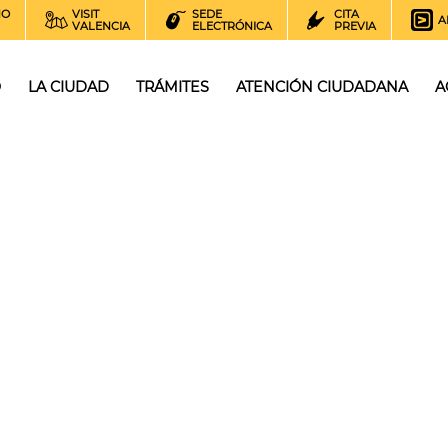
NO
VISIT
SEDE
CITA
A
VALENCIA
ELECTRÓNICA
PREVIA
O
LA CIUDAD
TRÁMITES
ATENCIÓN CIUDADANA
A