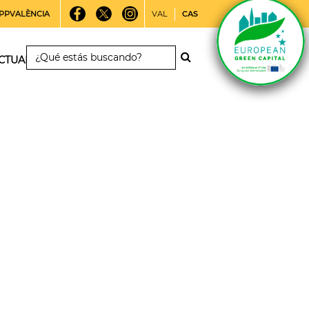
PPVALÈNCIA
VAL
CAS
CTUALIDAD