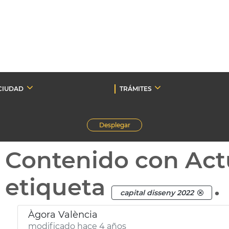
CIUDAD
TRÁMITES
Desplegar
Contenido con Act
etiqueta
.
capital disseny 2022
Àgora València
modificado hace 4 años