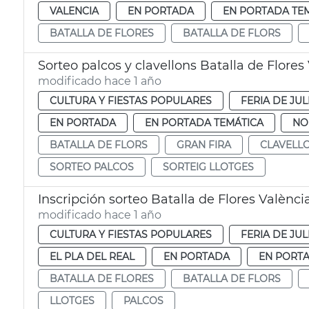
VALENCIA
EN PORTADA
EN PORTADA TE
BATALLA DE FLORES
BATALLA DE FLORS
Sorteo palcos y clavellons Batalla de Flores
modificado hace 1 año
CULTURA Y FIESTAS POPULARES
FERIA DE JUL
EN PORTADA
EN PORTADA TEMÁTICA
NO
BATALLA DE FLORS
GRAN FIRA
CLAVELL
SORTEO PALCOS
SORTEIG LLOTGES
Inscripción sorteo Batalla de Flores Valènci
modificado hace 1 año
CULTURA Y FIESTAS POPULARES
FERIA DE JUL
EL PLA DEL REAL
EN PORTADA
EN PORTA
BATALLA DE FLORES
BATALLA DE FLORS
LLOTGES
PALCOS