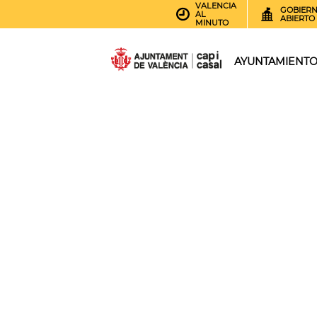
VALENCIA
GOBIER
AL
ABIERTO
MINUTO
AYUNTAMIENT