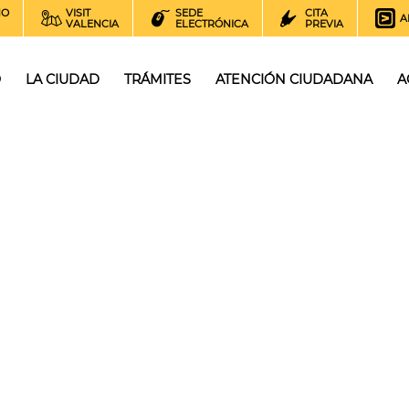
NO
VISIT
SEDE
CITA
A
VALENCIA
ELECTRÓNICA
PREVIA
O
LA CIUDAD
TRÁMITES
ATENCIÓN CIUDADANA
A