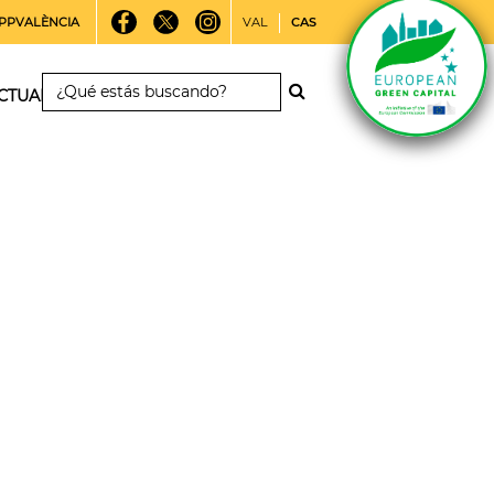
PPVALÈNCIA
VAL
CAS
CTUALIDAD