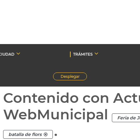
CIUDAD
TRÁMITES
Desplegar
Contenido con Act
WebMunicipal
Feria de J
.
batalla de flors