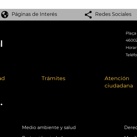
Páginas de Interés
Redes Sociales
Plaça
46002
Horari
Teléf
ad
Trámites
Atención
ciudadana
.
Medio ambiente y salud
Derec