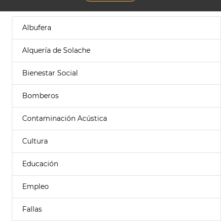
Albufera
Alquería de Solache
Bienestar Social
Bomberos
Contaminación Acústica
Cultura
Educación
Empleo
Fallas