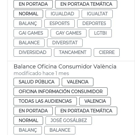
EN PORTADA
EN PORTADA TEMÁTICA
NORMAL
IGUALDAD
IGUALTAT
BALANÇ
ESPORTS
DEPORTES
GAI GAMES
GAY GAMES
LGTBI
BALANCE
DIVERSITAT
DIVERSIDAD
TANCAMENT
CIERRE
Balance Oficina Consumidor València
modificado hace 1 mes
SALUD PÚBLICA
VALENCIA
OFICINA INFORMACIÓN CONSUMIDOR
TODAS LAS AUDIENCIAS
VALENCIA
EN PORTADA
EN PORTADA TEMÁTICA
NORMAL
JOSÉ GOSÁLBEZ
BALANÇ
BALANCE