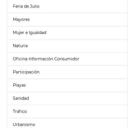
Feria de Julio
Mayores
Mujer e Igualdad
Naturia
Oficina Información Consumidor
Participación
Playas
Sanidad
Tráfico
Urbanismo