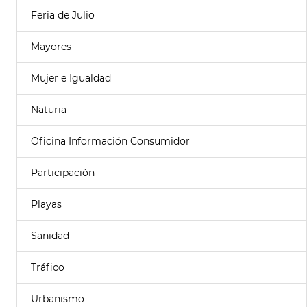
Feria de Julio
Mayores
Mujer e Igualdad
Naturia
Oficina Información Consumidor
Participación
Playas
Sanidad
Tráfico
Urbanismo