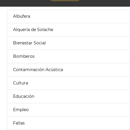
Albufera
Alquería de Solache
Bienestar Social
Bomberos
Contaminación Acústica
Cultura
Educación
Empleo
Fallas