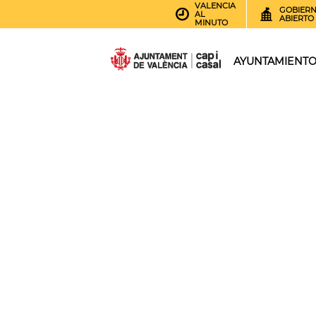
VALENCIA
GOBIER
AL
ABIERTO
MINUTO
AYUNTAMIENT