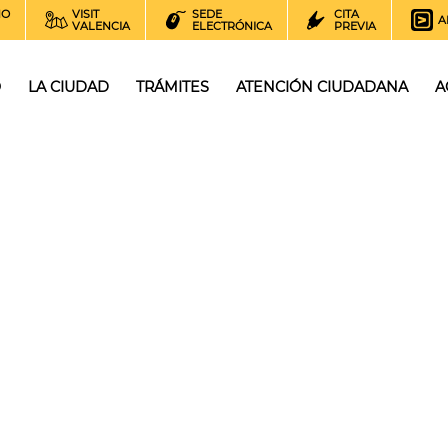
NO
VISIT
SEDE
CITA
A
VALENCIA
ELECTRÓNICA
PREVIA
O
LA CIUDAD
TRÁMITES
ATENCIÓN CIUDADANA
A