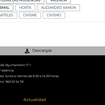
TODAS LAS AUDIENCIAS
VALENCIA
RMAL
HORTA
ALEJANDRO RAMON
ARTELES
CIVISME
CIVISMO
Descargas
 de l'Ajuntament nº 1
 València
os: lunes a viernes de 8:30 a 14:00 horas
ono: 963 52 54 78
Actualidad