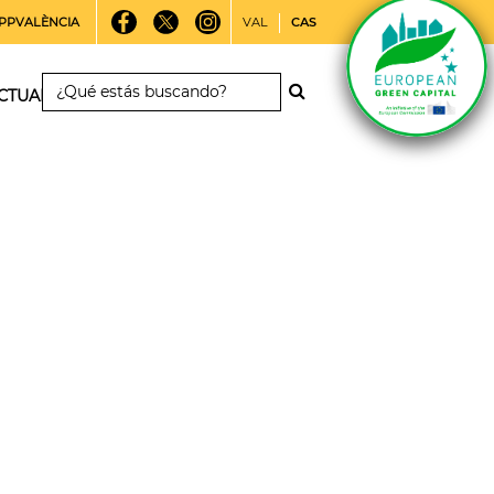
PPVALÈNCIA
VAL
CAS
CTUALIDAD