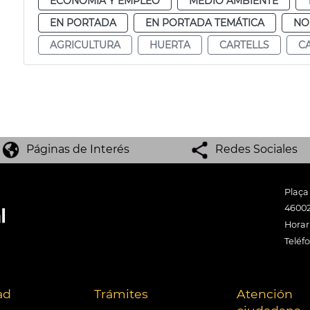
ECONOMÍA Y EMPLEO
MEDIO AMBIENTE
EN PORTADA
EN PORTADA TEMÁTICA
NO
AGRICULTURA
HUERTA
CARTELLS
C
Páginas de Interés
Redes Sociales
Plaça
46002
Horari
Teléf
ad
Trámites
Atención