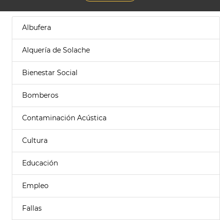
Albufera
Alquería de Solache
Bienestar Social
Bomberos
Contaminación Acústica
Cultura
Educación
Empleo
Fallas