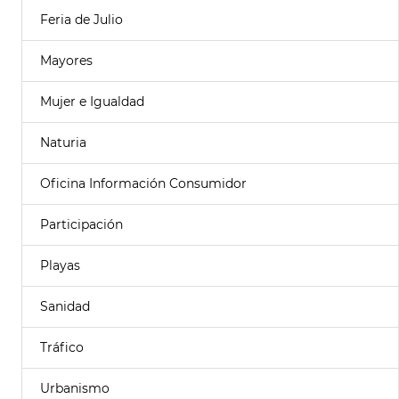
Feria de Julio
Mayores
Mujer e Igualdad
Naturia
Oficina Información Consumidor
Participación
Playas
Sanidad
Tráfico
Urbanismo