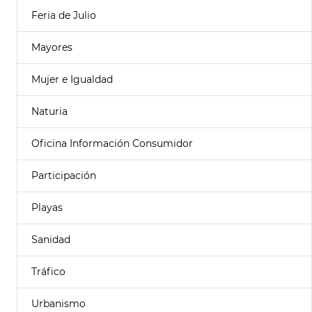
Feria de Julio
Mayores
Mujer e Igualdad
Naturia
Oficina Información Consumidor
Participación
Playas
Sanidad
Tráfico
Urbanismo