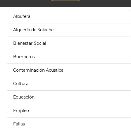
Albufera
Alquería de Solache
Bienestar Social
Bomberos
Contaminación Acústica
Cultura
Educación
Empleo
Fallas