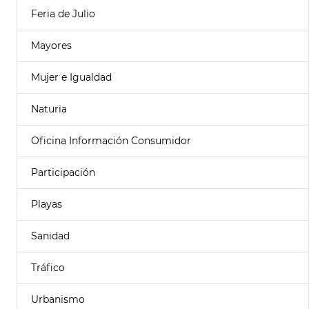
Feria de Julio
Mayores
Mujer e Igualdad
Naturia
Oficina Información Consumidor
Participación
Playas
Sanidad
Tráfico
Urbanismo