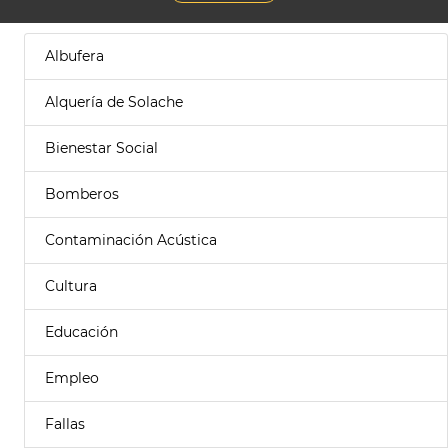
Albufera
Alquería de Solache
Bienestar Social
Bomberos
Contaminación Acústica
Cultura
Educación
Empleo
Fallas