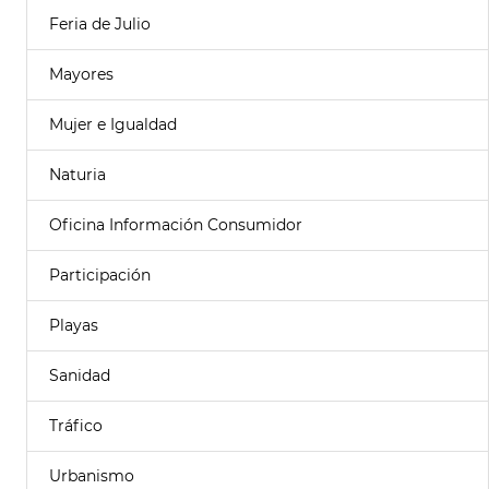
Feria de Julio
Mayores
Mujer e Igualdad
Naturia
Oficina Información Consumidor
Participación
Playas
Sanidad
Tráfico
Urbanismo