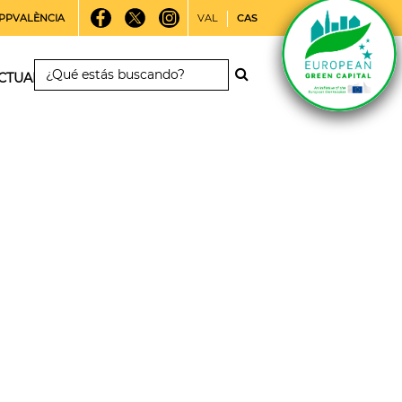
PPVALÈNCIA
VAL
CAS
CTUALIDAD