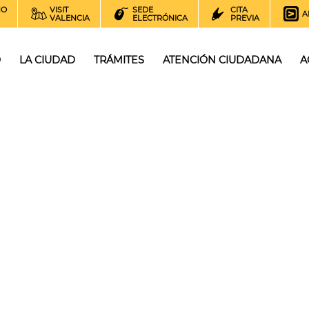
NO
VISIT
SEDE
CITA
A
VALENCIA
ELECTRÓNICA
PREVIA
O
LA CIUDAD
TRÁMITES
ATENCIÓN CIUDADANA
A