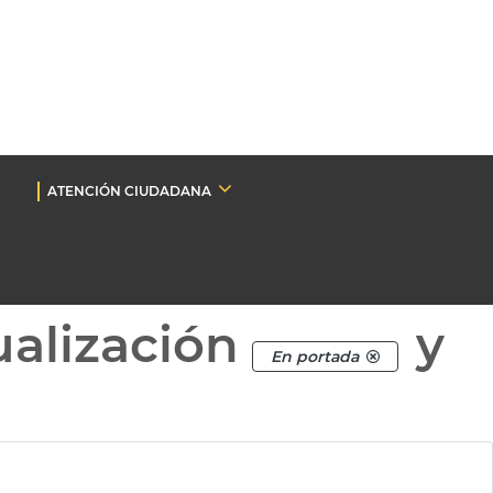
ATENCIÓN CIUDADANA
ualización
y
En portada