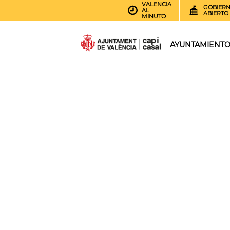
VALENCIA
GOBIER
AL
ABIERTO
MINUTO
AYUNTAMIENT