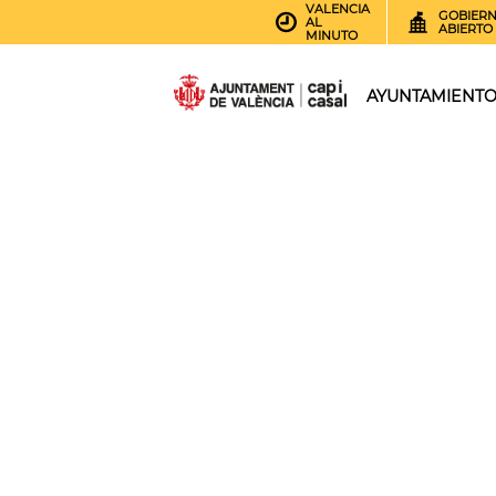
VALENCIA
GOBIER
AL
ABIERTO
MINUTO
AYUNTAMIENT