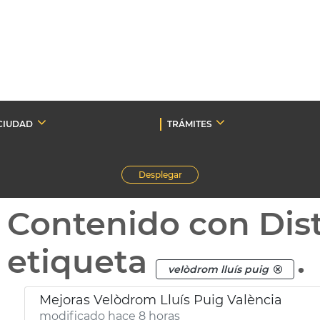
CIUDAD
TRÁMITES
Desplegar
Contenido con Dist
etiqueta
.
velòdrom lluís puig
Mejoras Velòdrom Lluís Puig València
modificado hace 8 horas