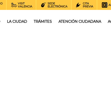
NO
VISIT
SEDE
CITA
A
VALENCIA
ELECTRÓNICA
PREVIA
O
LA CIUDAD
TRÁMITES
ATENCIÓN CIUDADANA
A