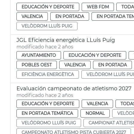
EDUCACIÓN Y DEPORTE
WEB FDM
TODA
VALENCIA
EN PORTADA
EN PORTADA TE
VELÒDROM LLUÍS PUIG
JGL Eficiencia energética LLuís Puig
modificado hace 2 años
AYUNTAMIENTO
EDUCACIÓN Y DEPORTE
POBLES OEST
VALENCIA
EN PORTADA
EFICIÈNCIA ENERGÈTICA
VELÒDROM LLUÍS PU
Evaluación campeonato de atletismo 2027
modificado hace 2 años
EDUCACIÓN Y DEPORTE
VALENCIA
TODAS
EN PORTADA TEMÁTICA
NORMAL
VELÒDR
VELÓDROMO LLUÍS PUIG
CAMPIONAT ATLETIS
CAMPEONATO ATLETISMO PISTA CUBIERTA 2027