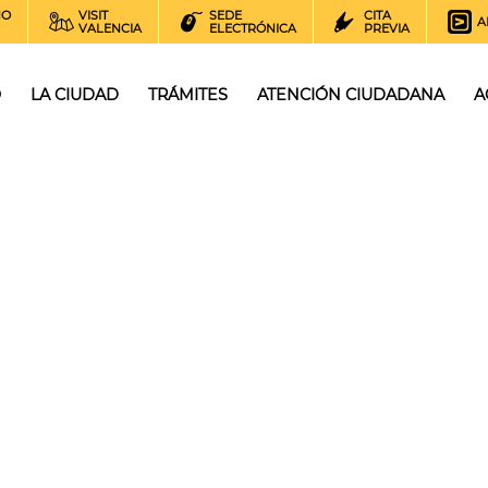
NO
VISIT
SEDE
CITA
A
VALENCIA
ELECTRÓNICA
PREVIA
O
LA CIUDAD
TRÁMITES
ATENCIÓN CIUDADANA
A