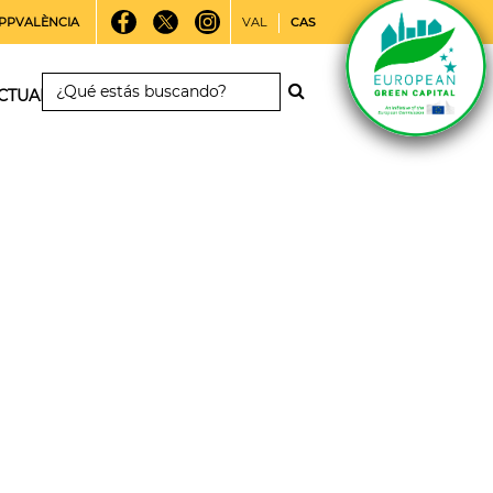
PPVALÈNCIA
VAL
CAS
CTUALIDAD