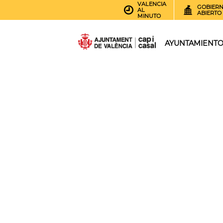
VALENCIA
GOBIER
AL
ABIERTO
MINUTO
AYUNTAMIENT