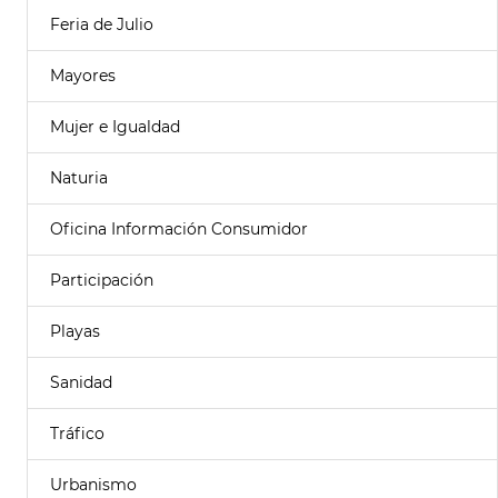
Feria de Julio
Mayores
Mujer e Igualdad
Naturia
Oficina Información Consumidor
Participación
Playas
Sanidad
Tráfico
Urbanismo