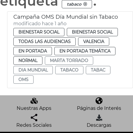
etiqueta
.
tabaco
Campaña OMS Día Mundial sin Tabaco
modificado hace 1 año
BIENESTAR SOCIAL
BIENESTAR SOCIAL
TODAS LAS AUDIENCIAS
VALENCIA
EN PORTADA
EN PORTADA TEMÁTICA
NORMAL
MARTA TORRADO
DIA MUNDIAL
TABACO
TABAC
OMS
Nuestras Apps
Páginas de Interés
Redes Sociales
Descargas