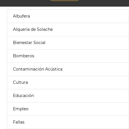
Albufera
Alquería de Solache
Bienestar Social
Bomberos
Contaminación Acústica
Cultura
Educación
Empleo
Fallas