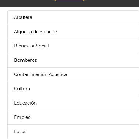
Albufera
Alquería de Solache
Bienestar Social
Bomberos
Contaminación Acústica
Cultura
Educación
Empleo
Fallas