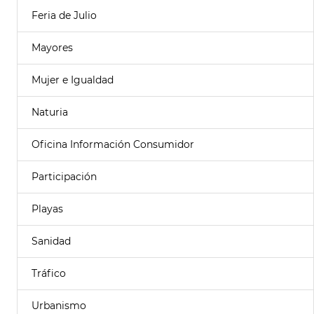
Feria de Julio
Mayores
Mujer e Igualdad
Naturia
Oficina Información Consumidor
Participación
Playas
Sanidad
Tráfico
Urbanismo