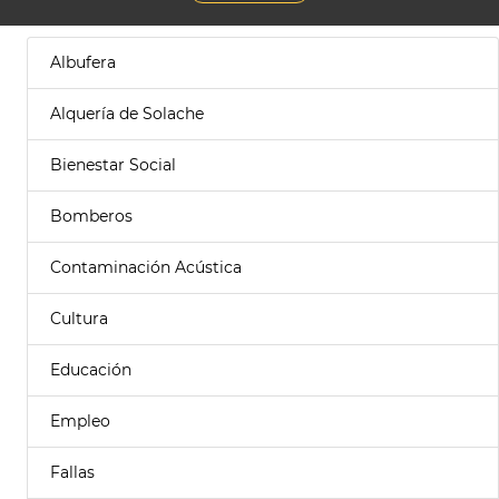
Albufera
Alquería de Solache
Bienestar Social
Bomberos
Contaminación Acústica
Cultura
Educación
Empleo
Fallas