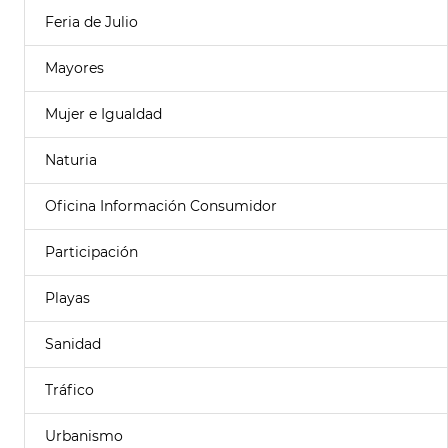
Feria de Julio
Mayores
Mujer e Igualdad
Naturia
Oficina Información Consumidor
Participación
Playas
Sanidad
Tráfico
Urbanismo