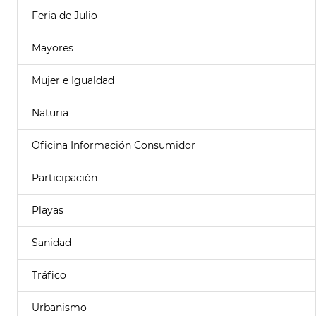
Feria de Julio
Mayores
Mujer e Igualdad
Naturia
Oficina Información Consumidor
Participación
Playas
Sanidad
Tráfico
Urbanismo