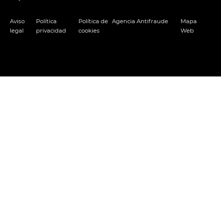
Aviso
Política
Política de
Agencia Antifraude
Mapa
legal
privacidad
cookies
Web