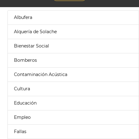
Albufera
Alquería de Solache
Bienestar Social
Bomberos
Contaminación Acústica
Cultura
Educación
Empleo
Fallas