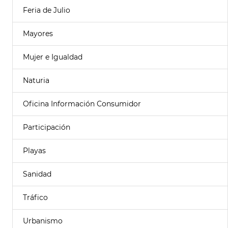
Feria de Julio
Mayores
Mujer e Igualdad
Naturia
Oficina Información Consumidor
Participación
Playas
Sanidad
Tráfico
Urbanismo