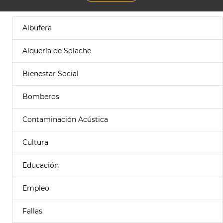
Albufera
Alquería de Solache
Bienestar Social
Bomberos
Contaminación Acústica
Cultura
Educación
Empleo
Fallas