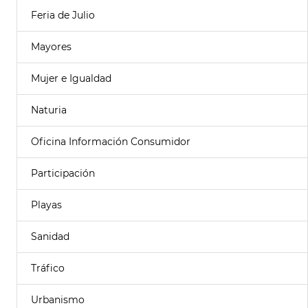
Feria de Julio
Mayores
Mujer e Igualdad
Naturia
Oficina Información Consumidor
Participación
Playas
Sanidad
Tráfico
Urbanismo