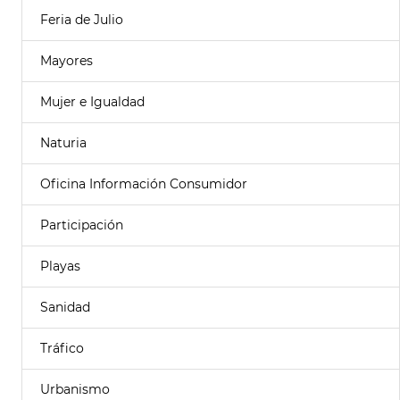
Feria de Julio
Mayores
Mujer e Igualdad
Naturia
Oficina Información Consumidor
Participación
Playas
Sanidad
Tráfico
Urbanismo