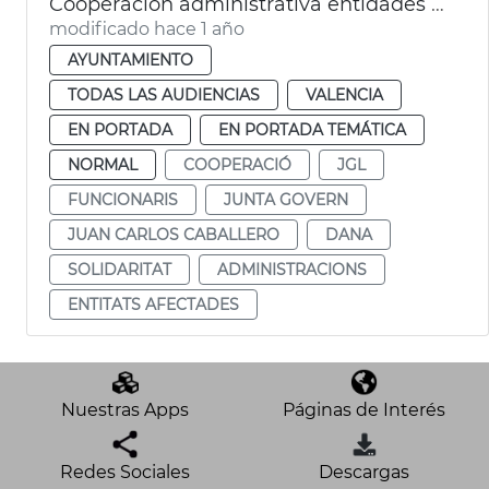
Cooperación administrativa entidades locales zona Dana y anticipo nómina funcionarios afectados
modificado hace 1 año
AYUNTAMIENTO
TODAS LAS AUDIENCIAS
VALENCIA
EN PORTADA
EN PORTADA TEMÁTICA
NORMAL
COOPERACIÓ
JGL
FUNCIONARIS
JUNTA GOVERN
JUAN CARLOS CABALLERO
DANA
SOLIDARITAT
ADMINISTRACIONS
ENTITATS AFECTADES
Nuestras Apps
Páginas de Interés
Redes Sociales
Descargas