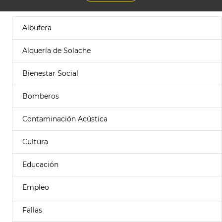
Albufera
Alquería de Solache
Bienestar Social
Bomberos
Contaminación Acústica
Cultura
Educación
Empleo
Fallas