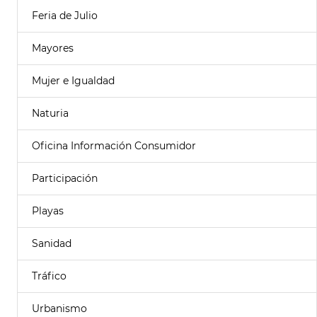
Feria de Julio
Mayores
Mujer e Igualdad
Naturia
Oficina Información Consumidor
Participación
Playas
Sanidad
Tráfico
Urbanismo