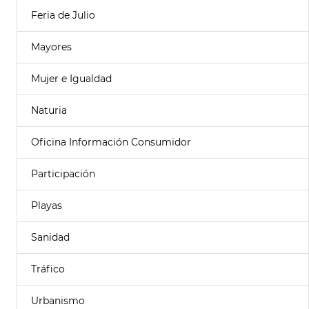
Feria de Julio
Mayores
Mujer e Igualdad
Naturia
Oficina Información Consumidor
Participación
Playas
Sanidad
Tráfico
Urbanismo