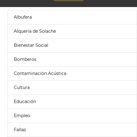
Albufera
Alquería de Solache
Bienestar Social
Bomberos
Contaminación Acústica
Cultura
Educación
Empleo
Fallas