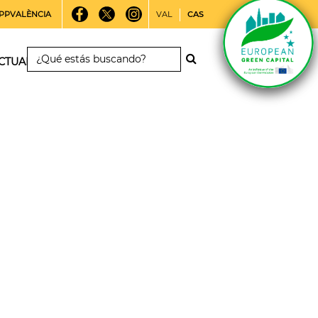
PPVALÈNCIA
VAL
CAS
CTUALIDAD