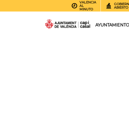
VALENCIA
GOBIER
AL
ABIERTO
MINUTO
AYUNTAMIENT