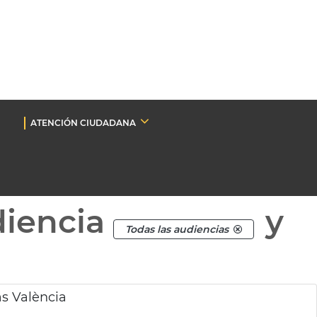
ATENCIÓN CIUDADANA
diencia
y
Todas las audiencias
as València