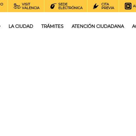
NO
VISIT
SEDE
CITA
A
VALENCIA
ELECTRÓNICA
PREVIA
O
LA CIUDAD
TRÁMITES
ATENCIÓN CIUDADANA
A